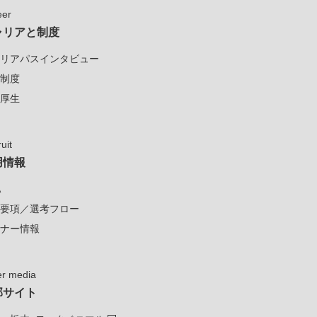
eer
ャリアと制度
リアパスインタビュー
制度
厚生
uit
用情報
A
要項／選考フロー
ナー情報
er media
部サイト