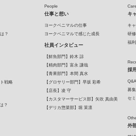
People
Car
仕事と想い
キ
ヨークベニマルの仕事
キャ
は？
ヨークベニマルで感じた成長
研修
福利
社員インタビュー
【鮮魚部門】鈴木 諒
Recr
【精肉部門】富永 謙哉
採
【青果部門】本間 真水
Q&
ト戦略
【グロサリー部門】早坂 彩希
募集
【店長】凌 守
セミ
【カスタマーサービス部】矢吹 真由美
は？
【デリカ惣菜部】堀 茉凛
Oth
外