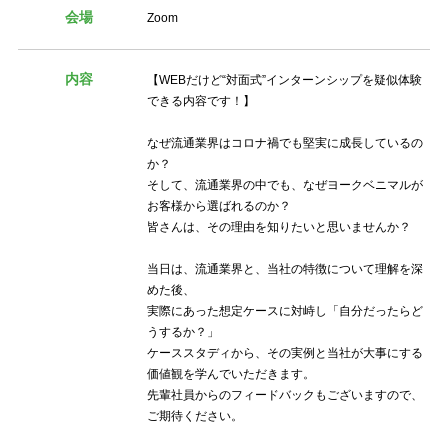
会場
Zoom
内容
【WEBだけど“対面式”インターンシップを疑似体験
できる内容です！】
なぜ流通業界はコロナ禍でも堅実に成長しているの
か？
そして、流通業界の中でも、なぜヨークベニマルが
お客様から選ばれるのか？
皆さんは、その理由を知りたいと思いませんか？
当日は、流通業界と、当社の特徴について理解を深
めた後、
実際にあった想定ケースに対峙し「自分だったらど
うするか？」
ケーススタディから、その実例と当社が大事にする
価値観を学んでいただきます。
先輩社員からのフィードバックもございますので、
ご期待ください。