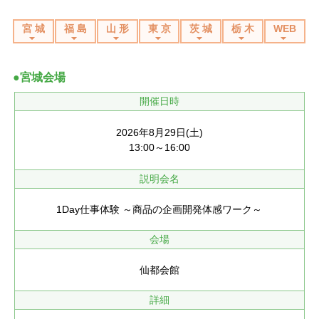
宮 城
福 島
山 形
東 京
茨 城
栃 木
WEB
●宮城会場
開催日時
2026年8月29日(土)
13:00～16:00
説明会名
1Day仕事体験 ～商品の企画開発体感ワーク～
会場
仙都会館
詳細