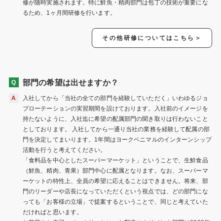
修が随時実施されます。特に鮮魚・精肉部門は包丁の技術が重要にな
るため、1ヶ月間研修を行います。
その他研修についてはこちら＞
部門の希望は出せますか？
入社してから「当社の全ての部門を経験していただく」いわゆるジョ
ブローテーションの実習期間を設けております。入社前のイメージを
持たないように、入社迄に希望の配属部門の聞き取りは行わないこと
としております。 入社してから一通り当社の業務を経験して配属の部
門を決定してまいります。1年間はヨークベニマルのインターンシップ
活動を行うと考えてください。
「食料品を中心としたスーパーマーケット」ということで、生鮮食品
（鮮魚、精肉、青果）部門中心に配属となります。なお、スーパーマ
ーケットの特性上、全員の希望に応えることはできません。将来、部
門のリーダーや店長になっていただくという視点では、どの部門にな
っても「お客様の立場」で提案するということで、同じと考えていた
だければと思います。