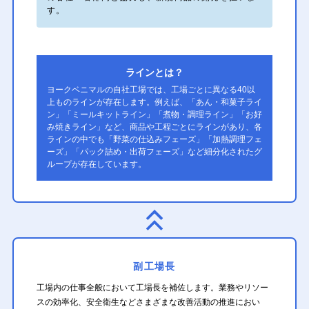
す。
ラインとは？
ヨークベニマルの自社工場では、工場ごとに異なる40以
上ものラインが存在します。例えば、「あん・和菓子ライ
ン」「ミールキットライン」「煮物・調理ライン」「お好
み焼きライン」など、商品や工程ごとにラインがあり、各
ラインの中でも「野菜の仕込みフェーズ」「加熱調理フェ
ーズ」「パック詰め・出荷フェーズ」など細分化されたグ
ループが存在しています。
副工場長
工場内の仕事全般において工場長を補佐します。業務やリソー
スの効率化、安全衛生などさまざまな改善活動の推進におい