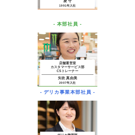
凌 守
1991年入社
- 本部社員 -
店舗運営室
カスタマーサービス部
CSトレーナー
矢吹 真由美
2007年入社
- デリカ事業本部社員 -