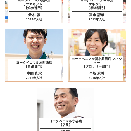
ヨークベニマル荒井店
ヨークベニマル片平店
サブマネジャー
マネジャー
【鮮魚部門】
【精肉部門】
鈴木 諒
富永 謙哉
2017年入社
2012年入社
ヨークベニマル新小原田店 マネジ
ヨークベニマル原町西店
ャー
【青果部門】
【グロサリー部門】
本間 真水
早坂 彩希
2018年入社
2015年入社
ヨークベニマル守谷店
【店長】