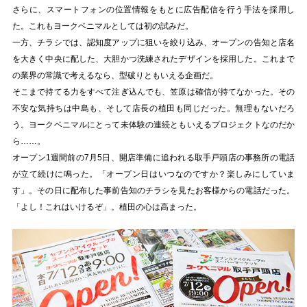
さらに、スマートフォンの位置情報をもとに広告配信を行う手法を採用し
た。これもヨークベニマルとしては初の試みだ。
一方、チラシでは、認知度アップに狙いを絞り込み、オープンの告知と店名
を大きく中央に配した、大胆かつ洗練されたデザインを採用した。これまで
の業界の常識で考えるなら、型破りともいえる企画だ。
そこまで持てる力をすべて注ぎ込んでも、笠原は確信が持てなかった。その
不安な気持ちは中島も、そして店長の植田も同じだった。無理もないだろ
う。ヨークベニマルにとって未体験の連続ともいえるプロジェクトなのだか
ら……。
オープン1週間前の7月5日、開店準備に追われる取手戸頭店の事務所の電話
が立て続けに鳴った。「オープン日はいつなのですか？楽しみにしていま
す」。その日に配布した事前告知のチラシを見たお客様からの電話だった。
「よし！これはいけるぞ」。植田の心は高まった。