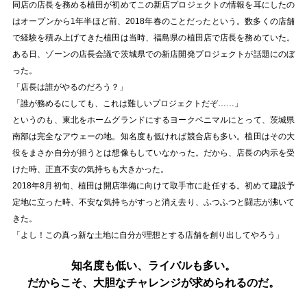
同店の店長を務める植田が初めてこの新店プロジェクトの情報を耳にしたの
はオープンから1年半ほど前、2018年春のことだったという。数多くの店舗
で経験を積み上げてきた植田は当時、福島県の植田店で店長を務めていた。
ある日、ゾーンの店長会議で茨城県での新店開発プロジェクトが話題にのぼ
った。
「店長は誰がやるのだろう？」
「誰が務めるにしても、これは難しいプロジェクトだぞ……」
というのも、東北をホームグランドにするヨークベニマルにとって、茨城県
南部は完全なアウェーの地。知名度も低ければ競合店も多い。植田はその大
役をまさか自分が担うとは想像もしていなかった。だから、店長の内示を受
けた時、正直不安の気持ちも大きかった。
2018年8月初旬、植田は開店準備に向けて取手市に赴任する。初めて建設予
定地に立った時、不安な気持ちがすっと消え去り、ふつふつと闘志が沸いて
きた。
「よし！この真っ新な土地に自分が理想とする店舗を創り出してやろう」
知名度も低い、ライバルも多い。
だからこそ、大胆なチャレンジが求められるのだ。