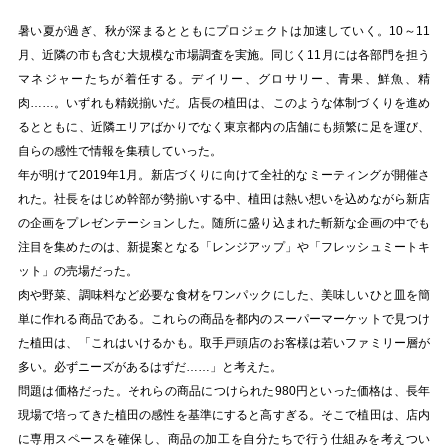
暑い夏が過ぎ、秋が深まるとともにプロジェクトは加速していく。10～11
月、近隣の市も含む大規模な市場調査を実施。同じく11月には各部門を担う
マネジャーたちが着任する。デイリー、グロサリー、青果、鮮魚、精
肉……。いずれも精鋭揃いだ。店長の植田は、このような体制づくりを進め
るとともに、近隣エリアばかりでなく東京都内の店舗にも頻繁に足を運び、
自らの感性で情報を集積していった。
年が明けて2019年1月。新店づくりに向けて全社的なミーティングが開催さ
れた。社長をはじめ幹部が勢揃いする中、植田は熱い想いを込めながら新店
の企画をプレゼンテーションした。随所に盛り込まれた斬新な企画の中でも
注目を集めたのは、新提案となる「レンジアップ」や「フレッシュミートキ
ット」の売場だった。
肉や野菜、調味料など必要な食材をワンパックにした、美味しいひと皿を簡
単に作れる商品である。これらの商品を都内のスーパーマーケットで見つけ
た植田は、「これはいけるかも。取手戸頭店のお客様は若いファミリー層が
多い。必ずニーズがあるはずだ……」と考えた。
問題は価格だった。それらの商品につけられた980円といった価格は、長年
現場で培ってきた植田の感性を基準にすると高すぎる。そこで植田は、店内
に専用スペースを確保し、商品の加工を自分たちで行う仕組みを考えつい