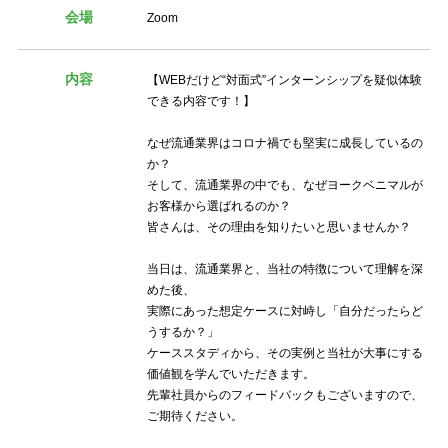
会場
Zoom
内容
【WEBだけど“対面式”インターンシップを疑似体験
できる内容です！】
なぜ流通業界はコロナ禍でも堅実に成長しているの
か？
そして、流通業界の中でも、なぜヨークベニマルが
お客様から選ばれるのか？
皆さんは、その理由を知りたいと思いませんか？
当日は、流通業界と、当社の特徴について理解を深
めた後、
実際にあった想定ケースに対峙し「自分だったらど
うするか？」
ケーススタディから、その実例と当社が大事にする
価値観を学んでいただきます。
先輩社員からのフィードバックもございますので、
ご期待ください。